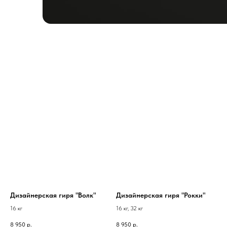
Дизайнерская гиря "Волк"
Дизайнерская гиря "Рокки"
16 кг
16 кг, 32 кг
8 950
р.
8 950
р.