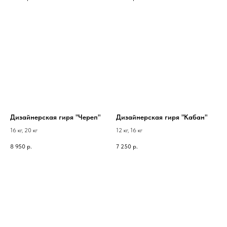
Дизайнерская гиря "Череп"
Дизайнерская гиря "Кабан"
16 кг, 20 кг
12 кг, 16 кг
8 950
р.
7 250
р.